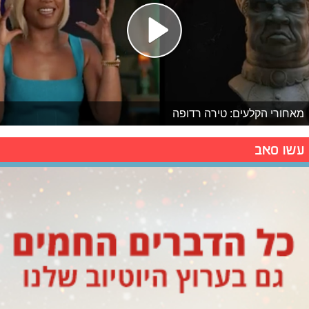
מאחורי הקלעים: טירה רדופה
עשו סאב