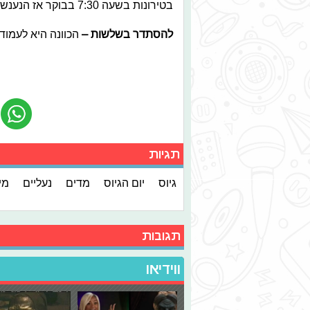
בטירונות בשעה 7:30 בבוקר אז הנענשים יקבלו לצאת שעה (או יותר) אחרי.
להסתדר בשלשות
–
הכוונה היא לעמוד 
תגיות
גיוס
יום הגיוס
מדים
נעליים
מי
תגובות
ווידיאו