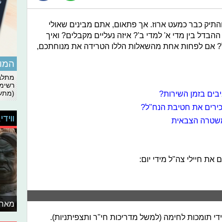
והתיק כבר כמעט ארוז. אך פתאום, אתם מבינים שאולי
דל בין מדי א' למדי ב'? איזה נעליים מקבלים? ואיך
? אם לפחות אחת מהשאלות הללו הטרידה את מנוחתכם,
המומ
מתלבט
רשימת
בים בזמן השירות?
(מתעד
כירים את חטיבת הנח"ל?
ווידי
למשטרה הצבאית
ת חיילי צה"ל מידי יום:
מאחו
די תומכות לחימה (למשל מדריכות חי"ר ותצפיתניות).