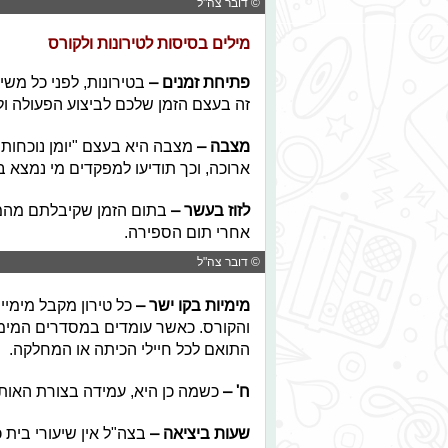
© דובר צה"ל
מילים בסיסות לטירונות ולקורס
פתיחת זמנים –
בטירונות, לפני כל מש
זה בעצם הזמן שלכם לביצוע הפעולה ו
מצבה –
מצבה היא בעצם "יומן נוכחות"
ארוכה, וכך תודיעו למפקדים מי נמצא בח
לזוז בעשר –
בתום הזמן שקיבלתם מהמפ
אחרי תום הספירה.
© דובר צה"ל
מימיות בקו ישר –
כל טירון מקבל מימיי
והקורס. כאשר עומדים במסדרים המימיי
התואם לכל חיילי הכיתה או המחלקה.
ח' –
כשמה כן היא, עמידה בצורת האות 
שעות ביציאה –
בצה"ל אין שיעורי בית 