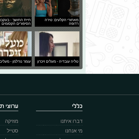
מאחורי הקלעים: טירה
חיית החושך - בעקבו
רדופה
הסיפורים הקסומים
טליה עובדיה - מעלים זיכרון
עומר נודלמן - מעלים 
כללי
ערוצי תו
דברו איתנו
מוזיקה
מי אנחנו
סטייל