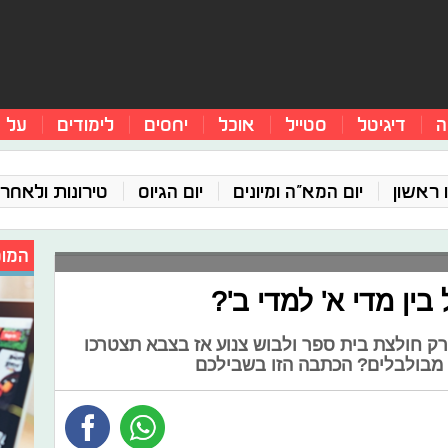
ה
דיגיטל
סטייל
אוכל
יחסים
לימודים
על 
 ראשון
יום המא"ה ומיונים
יום הגיוס
טירונות ולאחר 
המומ
בין מדי א' למדי ב'?
ק חולצת בית ספר ולבוש צנוע אז בצבא תצטרכו
 מבולבלים? הכתבה הזו בשבילכם