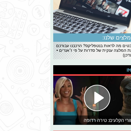
לצים שלנו:
ים מה לראות בנטפליקס? הרכבנו עבורכם
 המלצה ענקית של סדרות על פי ז׳אנרים •
כן)
או
רי הקלעים: טירה רדופה