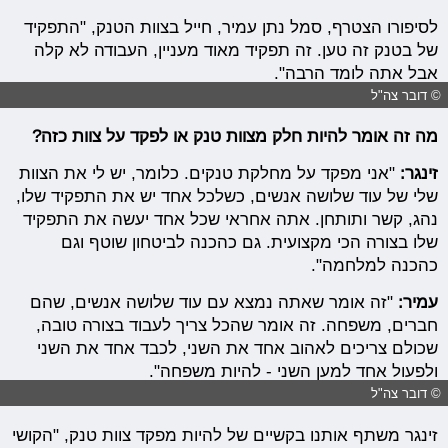
לסיפורו הצטרף, סמל נתן עמיר, חייל בצוות הטנק, "התפקיד
של בטנק זה טען. זה תפקיד מאוד מעניין, העבודה לא קלה
אבל אתה לומד הרבה".
© דובר צה"ל
מה זה אומר להיות חלק מצוות טנק או לפקד על צוות כזה?
זינגר:
"אני מפקד על מחלקת טנקים. כלומר, יש לי את הצוות
שלי של עוד שלושה אנשים, כשלכל אחד יש את התפקיד שלו,
נהג, קשר ותותחן. אתה אחראי שכל אחד יעשה את התפקיד
שלו בצורה הכי מקצועית. גם כהכנה לביטחון שוטף וגם
כהכנה למלחמה".
עמיר:
"זה אומר שאתה נמצא עם עוד שלושה אנשים, שהם
חברים, משפחה. זה אומר שהכל צריך לעבוד בצורה טובה,
שכולם צריכים לאהוב אחד את השני, לכבד אחד את השני
ולפעול אחד למען השני - להיות משפחה".
© דובר צה"ל
זינגר משתף אותנו בקשיים של להיות מפקד צוות טנק, "הקושי