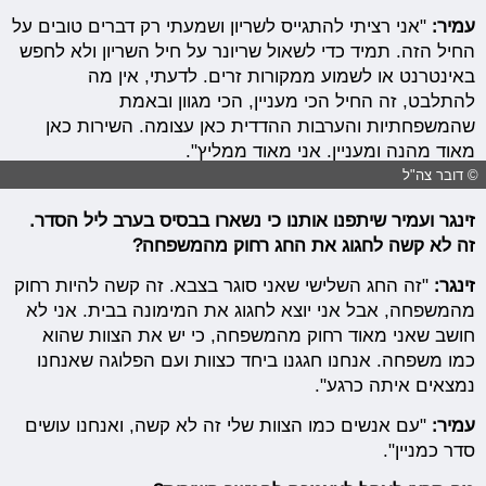
עמיר:
"אני רציתי להתגייס לשריון ושמעתי רק דברים טובים על
החיל הזה. תמיד כדי לשאול שריונר על חיל השריון ולא לחפש
באינטרנט או לשמוע ממקורות זרים. לדעתי, אין מה
להתלבט, זה החיל הכי מעניין, הכי מגוון ובאמת
שהמשפחתיות והערבות ההדדית כאן עצומה. השירות כאן
מאוד מהנה ומעניין. אני מאוד ממליץ".
© דובר צה"ל
זינגר ועמיר שיתפנו אותנו כי נשארו בבסיס בערב ליל הסדר.
זה לא קשה לחגוג את החג רחוק מהמשפחה?
זינגר:
"זה החג השלישי שאני סוגר בצבא. זה קשה להיות רחוק
מהמשפחה, אבל אני יוצא לחגוג את המימונה בבית. אני לא
חושב שאני מאוד רחוק מהמשפחה, כי יש את הצוות שהוא
כמו משפחה. אנחנו חגגנו ביחד כצוות ועם הפלוגה שאנחנו
נמצאים איתה כרגע".
עמיר:
"עם אנשים כמו הצוות שלי זה לא קשה, ואנחנו עושים
סדר כמניין".