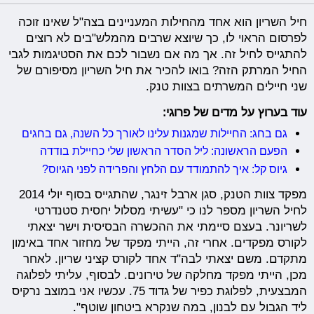
חיל השריון הוא אחד מהחילות המעניינים בצה"ל שאינו זוכה
לפרסום הראוי לו, כך שיוצא שרבים מהמלש"בים לא רוצים
להתגייס לחיל זה. אך מה אם נשבור לכם את הסטיגמות לגבי
החיל המרתק הזה? בואו להכיר את חיל השריון מסיפורם של
שני חיילים המשרתים בצוות טנק.
עוד בערוץ על מדים של פרוגי:
גם בחג: החיילות שמגנות עלינו לאורך כל השנה, גם בחגים
הפעם הראשונה: ליל הסדר הראשון שלי כחיילת בודדה
גיוס קל: איך להתמודד עם הלחץ והפרידה לפני הגיוס?
מפקד צוות הטנק, סגן ארבל זינגר, שהתגייס בסוף יולי 2014
לחיל השריון מספר לנו כי "עשיתי מסלול יחסית סטנדרטי
לשריונר. בעצם סיימתי את ההכשרה הבסיסית וישר יצאתי
לקורס מפקדים. אחרי זה, הייתי מפקד של מחזור אחד באימון
מתקדם. משם יצאתי לבה"ד אחד לקורס קציני שריון. לאחר
מכן, הייתי מפקד מחלקה של טירונים. לבסוף, עליתי לפלוגה
המבצעית, לפלוגת כפיר של גדוד 75. עכשיו אני במוצב נרקיס
ליד הגבול עם לבנון, במה שנקרא ביטחון שוטף".