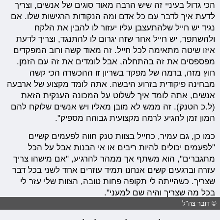
הכי גדול בעיניי זה שיש הרבה מאוד סוגים של אנשים, וצריך
לדעת איך לדבר עם כל אדם ומה הנקודות הרגישות שלו. אם
נגיד יש חייל שלהתעצבן עליו יעזור לו להבין את הלקח
ולהשתפר, יש חייל אחר שזה יגרום לו להתנגד, וצריך לדעת
איזו שיטה מתאימה לכל חייל. זה מאוד קשה ורוב המפקדים
מפספסים את זה בהתחלה, אבל לומדים את זה עם הזמן.
חוץ מזה, ברמה של מפקד בשריון זו ההכשרה הכי קשה
מבחינה פיקודית בזרוע היבשה. אתה לומד מקצוע של ארבעה
אנשים, אתה לומד איך לשלוט על המכונה הענקית הזאת
(ל.כ הטנק). זה ממש לא מובן מאליו ויש אנשים שלוקח להם
המון זמן להגיע לרמה מקצועית גבוהה מספיק".
כמו כן, גם עמיר, כחייל בצוות טנק חווה לפעמים קשיים
"לפעמים יכולים להיות ריבים או אי הבנות אבל על הכל
מתגברים", הוא משתף אך ממהר להרגיע, "אם מישהו צריך
עזרה וברגעים קשים אנחנו תמיד עוזרים אחד לשני בכל דבר
שצריך. כשהייתה לי תקופה פחות טובה, הצוות שלי עזר לי
בכל מה שצריך והיה שם למעני".
© דובר צה"ל