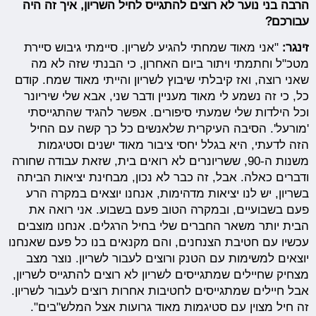
הרבה בני נוער לא רוצים להתגייס לחיל השריון, איך זה היה
עבורכם?
זינגר:
"אני מאוד שמחתי להגיע לשריון. סיימתי גיבוש סיירת
מטכ"ל וחתמתי ויתור ביום האחרון, כי הבנתי שזה לא מה
שאני רוצה, ואז קיבלתי שיבוץ לשריון והייתי מאוד שמח. קודם
כל, כי זה נשמע לי מאוד מעניין ודבר שני, אבא שלי שיריונר
וכל הילדות שלי שמעתי סיפורים. אפשר להגיד שהתגייסתי
'מורעל'. הסיבה העיקרית שלאנשים כל כך קשה עם החיל
הזה לדעתי, היא בגלל יחסי ציבור מאוד ישנים וסטיגמות
משנות ה-90, ששריונרים לא רואים בית, שזאת עבודה שחורה
ודברים כאלה. אבל, זה כבר לא נכון, מבחינת יציאות הביתה
בשריון, יש לנו יציאות מדהימות, אנחנו יוצאים במקרה הרע
פעם בשבועיים, ובמקרה הטוב פעם בשבוע. אני רואה את
הבית יותר משאר החברים שלי בחיל הרגלים. אנחנו מוצבים
עכשיו עם חטיבת הצנחנים, והם מקנאים בנו כל פעם שאנחנו
יוצאים למשימות עם הטנק ורוצים לעבור לשריון. נוצר מצב
מצחיק שחיילים שמתגייסים לשריון לא רוצים להתגייס לשריון,
אבל חיילים שמתגייסים לחטיבות אחרות רוצים לעבור לשריון.
זה חיל מצוין עם סטיגמות מאוד גרועות אצל המלש"בים".