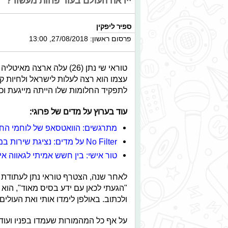
ייראה העולם בעוד פחות מעשור?
ספיר ליפקין
פרסום ראשון: 27/08/2018, 13:00
טוראי שי נתן (26) עלה ארצ
עצמו הוא רצה לעלות לישראל ולחיות ק
לתפקיד החלומות שלו הייתה מייגעת וכ
עוד בערוץ על מדים של פרוגי:
מתרגשים: הוואטסאפ של לוחמי הח
No Filter על מדים: נציגת שירות במיט"ב
טור אישי: בין חשש אמיתי לגאווה אין
לאחר שנה, הצטרף טוראי נתן לעתודת
"הגעתי לכאן עם ידע בסיס מאוד", הוא 
ולכתוב. באולפן לימדו אותי ואת העולים
על אף כל המהמורות שעמדו בפניו ועוד