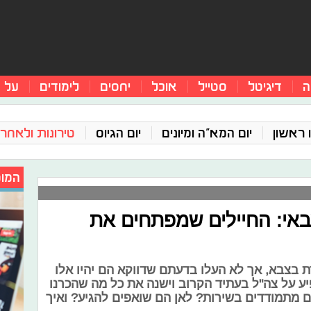
ה
דיגיטל
סטייל
אוכל
יחסים
לימודים
על 
 ראשון
יום המא"ה ומיונים
יום הגיוס
טירונות ולאחר 
המומ
צבאי: החיילים שמפתחים את
 בצבא, אך לא העלו בדעתם שדווקא הם יהיו אלו
ע על צה"ל בעתיד הקרוב וישנה את כל מה שהכרנו
ם מתמודדים בשירות? לאן הם שואפים להגיע? ואיך