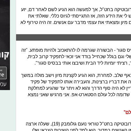
ובוטיקה בחט"ל, אך למעשה הוא הגיע לשם לאחר דם, יזע
ש לי את הידע הזה, אז התגייסתי לגיוס כללי. שאלתי את
 מיון ומצאתי את עצמי מדבר עם אנשים. זה היה טירוף לא
ס סגור - הבשורה שגרמה לו להתאכזב ולהיות מופתע. "זה
י וגם בגלל שכחייל בודד אני זכאי לתפקיד קרוב לבית,
, רציתי יומיות ליד הבית ושיבצו אותי בבסיס סגור".
באף שלב. למחרת, הוא הגיע לקצינת מיון וישב מולה במשך
ה את דבריו ברצינות, והעבירה אותו לתפקיד של פקיד
יין לא היה סוף הדרך והוא לא ויתר עד שהגיע למחלקת
 שדומה לכל עולם הסטארט-אפ. אני מרגיש שאני נמצא
לם"
לצד טוראי שי נתן, אף משרת במדור הרובוטיקה בחט"ל טוראי נועם גולומבק (19), שעלה ארצה
ן האנשים במדור, הוא למד לפני השירות הצבאי שלו