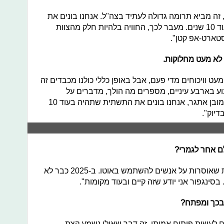
 זה מביא תרומה גדולה לעתיד בצה"ל. אנחנו בונים את
התשתיות שעליהן כל הצבא יתבסס בעוד 10 שנים. מעבר לכך, החוויה בלהיות חלק מהצוות
טארט-אפ קטן".
 לא מעט מחלוקות.
עט וויכוחים מדי פעם, אבל באופן כללי כולנו מכבדים זה
ע בארבע עיניים, מספרים מה הולך, מדברים על
הפרויקטים שלנו ומייעצים זה לזה. יזה כמובן אתגר, אנחנו בונים את התשתית שתהיה בעוד 10
דיוק".
"לחלוטין, יש כבר ערים במדינות אחרות שאוסרות על אנשים להשתמש באוטו. ב-2025 כבר לא
סינגפור אני יודע שזה קיים ובעוד מקומות".
 בכך ומפתח?
לם לעשות פיתוח אמיתי. זה דבר שאולי נשמע קצת