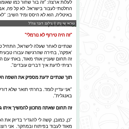
לעלות ארצה: "זה בור שחור כמו שאומר
החלטתי לעבור בישראל. לא קל פה, אבל
באיטליה, הוא לא היסס ומיד השיב: "לאו
טוראי שי נתן © צילום: דובר צה"ל
"זה היה טירוף לא נורמלי"
שנתיים לאחר שעלה לישראל, התחיל טו
'אפקה', בחירה שהרגישה עבורו טבעית. 
זה תחום שעניין אותי מאוד, באתי עם 
רציתי לדעת איך דברים עובדים".
תוך שנתיים ידעת מספיק את השפה הע
"אני עדיין לומד. בחרתי תואר שלא דו
באנגלית".
זה תחום שאתה מתכוון להמשיך איתו ג
"כן, כמובן. קשה לי להגדיר בדיוק את הכי
מאוד לעבוד בפיתוח ובמחקר. אני רוצ