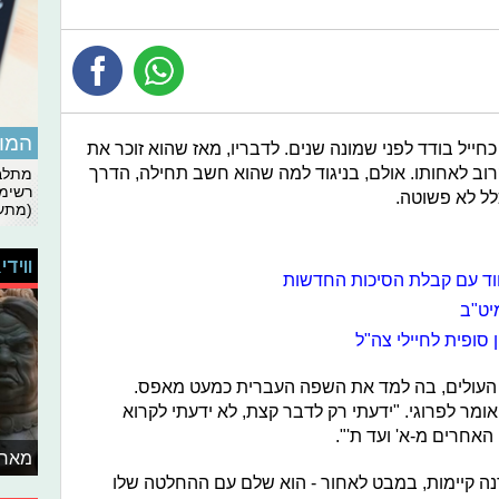
המומ
ה מאיטליה כחייל בודד לפני שמונה שנים. לדבריו, מאז שהוא זוכר את
רוב לאחותו. אולם, בניגוד למה שהוא חשב תחילה, הדרך
מתלבט
רשימת
לל לא פשוטה.
(מתעד
ווידי
וד עם קבלת הסיכות החדשות
 סופית לחיילי צה"ל
 העולים, בה למד את השפה העברית כמעט מאפס.
אומר לפרוגי. "ידעתי רק לדבר קצת, לא ידעתי לקרוא
 האחרים מ-א' ועד ת'".
מאחו
נה קיימות, במבט לאחור - הוא שלם עם ההחלטה שלו