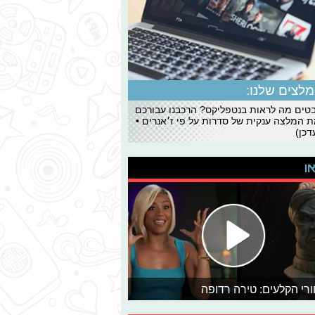
לצים שלנו:
ים מה לראות בנטפליקס? הרכבנו עבורכם
 המלצה ענקית של סדרות על פי ז׳אנרים •
כן)
או
רי הקלעים: טירה רדופה