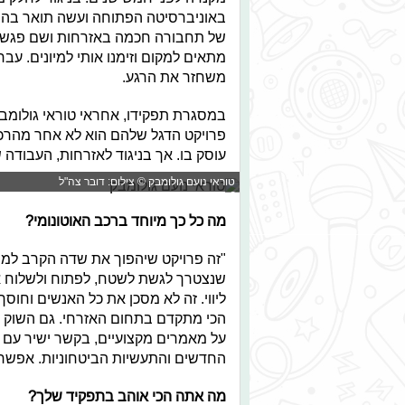
באוניברסיטה הפתוחה ועשה תואר בהנדס
של תחבורה חכמה באזרחות ושם פגשתי
מתאים למקום וזימנו אותי למיונים. עבר
משחזר את הרגע.
במסגרת תפקידו, אחראי טוראי גולומב
פרויקט הדגל שלהם הוא לא אחר מהרכב
עוסק בו. אך בניגוד לאזרחות, העבוד
טוראי נועם גולומבק © צילום: דובר צה"ל
מה כל כך מיוחד ברכב האוטונומי?
"זה פרויקט שיהפוך את שדה הקרב למשהו
שנצטרך לגשת לשטח, לפתוח ולשלוח אנ
ליווי. זה לא מסכן את כל האנשים וחוס
הכי מתקדם בתחום האזרחי. גם השוק 
על מאמרים מקצועיים, בקשר ישיר עם 
החדשים והתעשיות הביטחוניות. אפשר לו
מה אתה הכי אוהב בתפקיד שלך?