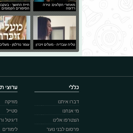
מאחורי הקלעים: טירה
חיית החושך - בעקבו
רדופה
הסיפורים הקסומים
טליה עובדיה - מעלים זיכרון
עומר נודלמן - מעלים 
כללי
ערוצי תו
דברו איתנו
מוזיקה
מי אנחנו
סטייל
הצטרפו אלינו
דיגיטל ו
פרסום לבני נוער
לימודים