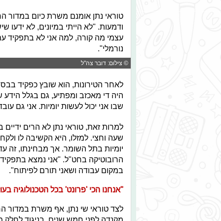
טוראי נתן אומנם משרת כיום במדור הר
ודמעות. "לא הייתי במיונים, לא ידעו שי
עצמי מה קורה, למה אני לא בתפקיד עם
נורמלי".
© צילום: דובר צה"ל
לאחר הטירונות, הוא שובץ כפקיד בבסי
היה די מאכזב ומפתיע, גם בגלל הידע של
שבו אני יכול לעשות יומיות. אני גם עובד
למרות זאת, טוראי נתן לא הרים ידיים 
שעה וחצי. למזלו, היא הקשיבה לו ולקח
יומיות בתל השומר. אך מבחינתו, זה עד
הרובוטיקה בחט"ל. "אני נמצא בתפקיד
במקום עבודה ושאני תורם לפיתוח".
"אנחנו הכי 'פרונט' בכל הטכנולוגיה בעו
מקנדה לפני חמש שנים. בניגוד לחלק מ