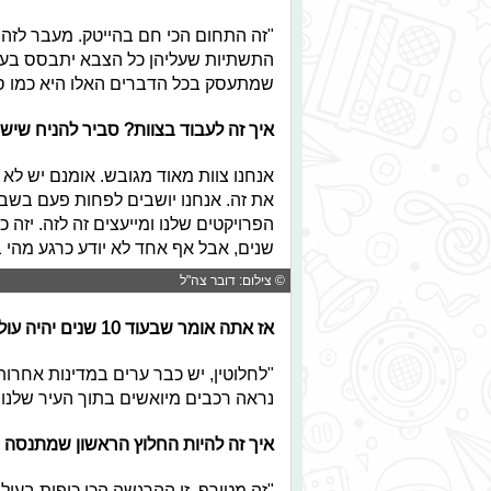
"זה התחום הכי חם בהייטק. מעבר לזה,
שמתעסק בכל הדברים האלו היא כמו ס
איך זה לעבוד בצוות? סביר להניח שיש
אנחנו צוות מאוד מגובש. אומנם יש לא מ
את זה. אנחנו יושבים לפחות פעם בשבו
שנים, אבל אף אחד לא יודע כרגע מהי ב
© צילום: דובר צה"ל
אז אתה אומר שבעוד 10 שנים יהיה עולם אחר לגמרי?
נראה רכבים מיואשים בתוך העיר שלנו. ב
איך זה להיות החלוץ הראשון שמתנסה
"זה מטורף, זו ההרגשה הכי כיפית בעו