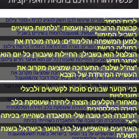
ללמוד בחיוך: המורים שיעשו לכם חשק להגיע
לבית הספר
קבוצות הרובוטיקה זועמות: "נלחמות בשיניים
בשביל המימון"
למען המשפחה והלימודים: נערה מוכרת את
בתוליה ברשת
הצלצול הוא בשבילן: החיילות שעבורן כל יום הוא
אתגר חדש
"צה"ל שלנו": התערוכה שמציגה מקרוב את
העשייה המיוחדת של הצבא
האושפיזין של כל מלש"ב בדרך לגיוס
בני הנוער שבונים סוכות לקשישים ולבעלי
מוגבלויות
מאחורי הקלעים: הצצה ליחידה שעוסקת בלב
הזירה הפלסטינית
"החברה הכי טובה שלי התאבדה כשהייתי בכיתה
י"א"
האירועים שהשפיעו על בני הנוער בישראל בשנת
תשע"ח