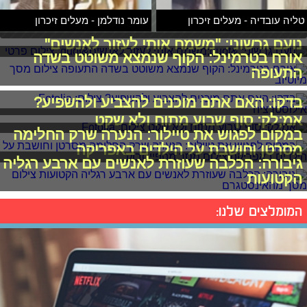
טליה עובדיה - מעלים זיכרון
עומר נודלמן - מעלים זיכרון
נועם גרשוני: "משמח אותי לעזור לאנשים"
אורח בטרמינל: הקוף שנמצא משוטט בשדה
התעופה
בדקו: האם אתם מוכנים להצביע ולהשפיע?
אמ;לק: סוף שבוע מתוח ולא שקט
במקום לפגוש את טיילור: הנערה שרק החלימה
מסרטן וחושבת על הילדים באפריקה
גיבורה: הכלבה שעוזרת לאנשים עם ארבע רגליה
הקטועות
המומלצים שלנו: