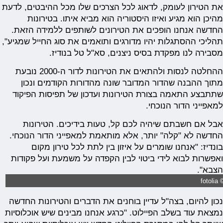
את הטירון לעומק, לדאוג לכל הצרכים שלו מכל ההיבטים, לדעת
מהיכן הוא מגיע ואיזו היסטוריה הוא מביא איתו. בטירונות
החדשה אנחנו הופכים את הטירונים לשותפים ללמידה הזאת.
תהליכי ההסתגלות יהיו מדורגים ותואמים את סוג החייל שמגיע",
מסבירה לנו מפקדת בסיס ניצנים, סא"ל טל בנודיז.
ההחלטה לנסות ולהתאים את הטירונות לדור ה-2000 נובעת
מתוך ההבנה שהדור המדובר שונה מהדורות הקודמים ונכון
שתתבצע התאמה בצורת הטירונות ועדכון של תפיסות הפיקוד
למאפייני הדור הנוכחי.
אבל אם חשבתם שיהיה לכם קל, טעות בידיכים. הטירונות
החדשה לא "קלה" יותר, אלא מותאמת למאפייני הדור הנוכחי.
בונדיז: "אנחנו שומרים על איזון בין לתת לכל טירון מקום
ואפשרות לבוא לידי ביטוי לבין הקפדה על משמעת ועל פקודות
הצבא".
© foto
נכון להיום, בצה"ל עדיין בוחנים את הדברים והטירונות החדשה
נמצאת עוד בשלב הפיילוט. "כרגע אנחנו מבינים שיש אוכלוסיות