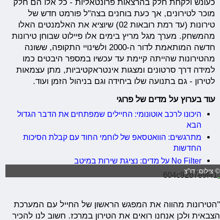
כעונש ולקחת חלק בהרצאות פרונטאליות - כל אלו הם חלק
מוכר לטירונים, אך כעת בוחנים בצה"ל פורמט חדש של
טירונות (עד רמת רובאות 02) שיוציא את האלמנטים האלו
מהמשחק. מערך מגל מריץ בימים אלו פיילוט שבוחן טירונות
חדשה המותאמת לדור ה-2000 ולשינויי התקופה, ששונה
מהטירונות שהייתה קיימת עד עכשיו במספר היבטים כמו
למידה דרך סרטונים ומצגות אינטראקטיביות, מתן עצמאות
לטירון - גם בתנועה שלו ביחידה וגם בניהול הזמן ועוד.
עוד בערוץ על מדים של פרוגי
היכונו לרכב אוטונומי: החיילים שמפתחים את הדבר הגדול
הבא
מתרגשים: הוואטסאפ של לוחמי החוד עם קבלת הסיכות
החדשות
No Filter על מדים: נציגת שירות במיטב
 צילום: דו"צ
"הטירונות מהווה את המפגש הראשון של החייל עם המערכת
הצבאית ולכן אנחנו רואים את הטירון במרכז. חשוב לנו להכיר