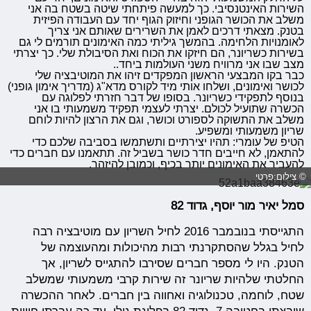
השירות האינטנסיבי. כך למעשה פיתחתי שיטה בשטח בה אני
משלב את הכושר הגופני וחיזוק הגוף יחד עם העבודה הפיזית
בטנק. מצאתי דרכים לאמן את השרירים שאותם אני צריך
לאומנויות הלחימה. בהמשך גיליתי כמה האימונים תורמים לי גם
בשירות כשריונר, הם חיזקו את הכוח ואת הסיבולת שלי. כך יצרתי
מצב שבו אני מרוויח משני העולמות ביחד..
כבר בקו המבצעי הראשון המפקדים זיהו את המוטיבציה שלי
לכושר ואימונים, ושלחו אותי מיד לקורס מדא"ג (מדריך אימון גופני)
בנוסף לתפקידי כשריונר. בסופו של דבר חזרתי לפלוגה עם
הכשרה שתועיל לכולם. יצרתי לעצמי תפקיד משמעותי בו אני
משלב את התשוקה לספורט וכושר, וגם את הרצון להיות לוחם
שריון משמעותי ומשפיע.
הטיפ של עומרי: תהיו יצירתיים ותשתמשו בסביבה שלכם כדי
להתאמן, לא חייבים חדר כושר בשביל זה. תתאמנו עם חברים כדי
להעביר את האימונים יותר בכיף, וכמובן להיזהר.
© צילום:פרטי
סמל יאיר מור יוסף, גדוד 82
התגייסתי בנובמבר 2016 לחיל השריון עם מוטיבציה רבה
לחיל בגלל שהסתקרנתי רבות מהיכולות ומהעוצמה של
הטנק. היו לי מספר חברים שסירבו להתגייס לשריון, אך
החלטתי שלהיות שריונר זה שירות קרבי משמעותי שמשלב
שטח, לוחמה, טכנולוגיה ואחווה בין חברים. לאחר ההכשרה