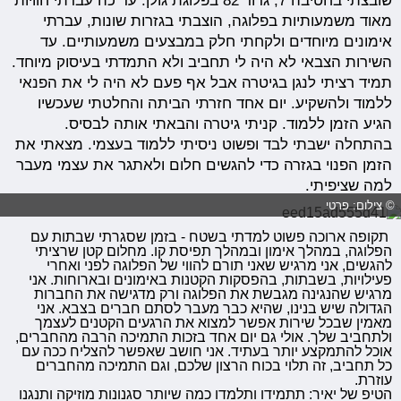
שובצתי בחטיבה 7, גדוד 82 בפלוגת גולן. עד כה עברתי חוויות
מאוד משמעותיות בפלוגה, הוצבתי בגזרות שונות, עברתי
אימונים מיוחדים ולקחתי חלק במבצעים משמעותיים. עד
השירות הצבאי לא היה לי תחביב ולא התמדתי בעיסוק מיוחד.
תמיד רציתי לנגן בגיטרה אבל אף פעם לא היה לי את הפנאי
ללמוד ולהשקיע. יום אחד חזרתי הביתה והחלטתי שעכשיו
הגיע הזמן ללמוד. קניתי גיטרה והבאתי אותה לבסיס.
בהתחלה ישבתי לבד ופשוט ניסיתי ללמוד בעצמי. מצאתי את
הזמן הפנוי בגזרה כדי להגשים חלום ולאתגר את עצמי מעבר
למה שציפיתי.
© צילום: פרטי
תקופה ארוכה פשוט למדתי בשטח - בזמן שסגרתי שבתות עם
הפלוגה, במהלך אימון ובמהלך תפיסת קו. מחלום קטן שרציתי
להגשים, אני מרגיש שאני תורם להווי של הפלוגה לפני ואחרי
פעילויות, בשבתות, בהפסקות הקטנות באימונים ובארוחות. אני
מרגיש שהנגינה מגבשת את הפלוגה ורק מדגישה את החברות
הגדולה שיש בנינו, שהיא כבר מעבר לסתם חברים בצבא. אני
מאמין שבכל שירות אפשר למצוא את הרגעים הקטנים לעצמך
ולתחביב שלך. אולי גם יום אחד בזכות התמיכה הרבה מהחברים,
אוכל להתמקצע יותר בעתיד. אני חושב שאפשר להצליח ככה עם
כל תחביב, זה תלוי בכוח הרצון שלכם, וגם התמיכה מהחברים
עוזרת.
הטיפ של יאיר: תתמידו ותלמדו כמה שיותר סגנונות מוזיקה ותנגנו