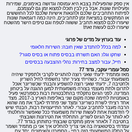
אין ספק שהפעילות בצבא היא עמוסה וגדושה באימונים, שמירות
ופעילויות שונות. אבל בין לבין תוכלו למצוא זמן גם לעצמכם,
לפיתוח התחביבים שלכם ולהנאות אישיות שלכם! לכל החוששים
או המתקשים במציאת זמן לתחביבים, הינה כמה דוגמאות שונות
שיעזרו לכם למצוא תחביב ששווה לטפח וגם טיפים הישר מהשטח
שיעזרו לכם לעשות זאת!
עוד בערוץ על מדים של פרוגי
למה בכלל להתנדב שאין חובה: השירות הלאומי
שחקו וגלו: האם תשרתו בבסיס פתוח או בסיס סגור?
חייל, עבור למצב בחירות: נהלי ההצבעה בבסיסים
סמל עומרי עוקבי, גדוד 77
מאז ומתמיד ידעתי שאני רוצה להתגייס לקרבי ולתפקיד שיהיה
משמעותי עבורי. כשהייתי צעיר יותר נחשפתי לחיל השריון
ולחטיבה 7, ידעתי שאני רוצה להשפיע והבנתי שכשריונר אוכל
לתרום ולתת מעצמי בצורה משמעותית למען ההגנה על ביטחון
המדינה. לפני הגיוס נתקלתי בהתלבטויות רבות כספורטאי פעיל
באומנויות לחימה שזכה מקום שני באליפות הארץ ב-2017. מצד
אחד רציתי לשרת כשריונר ומצד שני פחדתי לאבד את מה שהוא
הרבה מעבר לתחביב עבורי. לאחר התייעצויות רבות, הבנתי שיש
לי הזדמנות אחת לעשות שירות משמעותי ככל שאפשר והחלטתי
לא לוותר על הגיוס לשריון. התחלתי את הטירונות ושובצתי
בחטיבה 7 ולאחר אימון מתקדם שובצתי כתותחן בגדוד 77.
עמדתי בסיטואציה בה אני צריך להחליט איך אני כן מתמיד ושומר
על החלק המשמעותי הזה בחיי - הספורט והאימונים, יחד עם