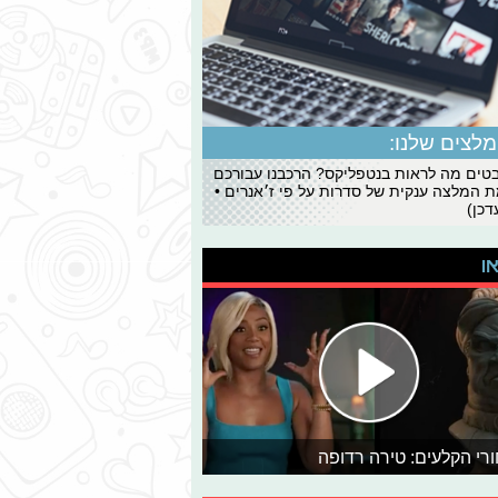
לצים שלנו:
ים מה לראות בנטפליקס? הרכבנו עבורכם
 המלצה ענקית של סדרות על פי ז׳אנרים •
כן)
או
רי הקלעים: טירה רדופה