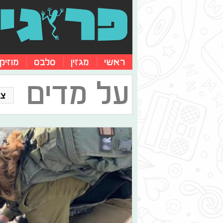
ראשי
מגזין
סלבס
מוזיק
על מדים
צו