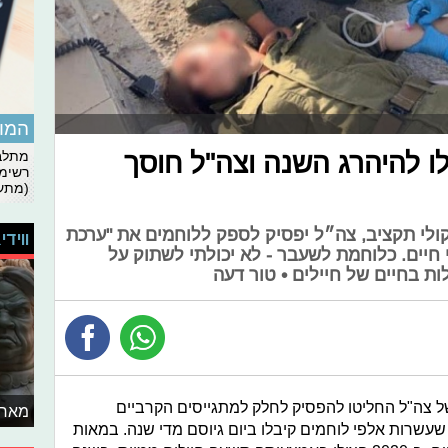
המומ
 חיילים יכלו להיהרג השנה וצה"ל חוסך
מתלבט
רשימת
(מתעד
ב-ynet כי עקב שיקולי תקציב, צה״ל יפסיק לספק ללוחמים את "ערכת
ווידי
 חיים. כלוחמת לשעבר - לא יכולתי לשתוק על
ת בחיים של חיילים • טור דעה
ל צה"ל החליטו להפסיק לחלק למתגייסים הקרביים
מאחו
עשרות אלפי לוחמים קיבלו ביום גיוסם מדי שנה. במאות