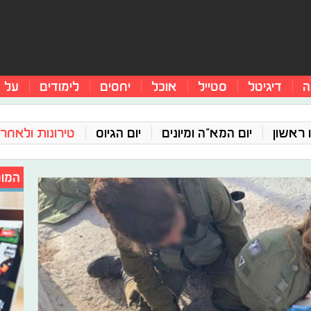
ה
דיגיטל
סטייל
אוכל
יחסים
לימודים
על 
 ראשון
יום המא"ה ומיונים
יום הגיוס
טירונות ולאחר 
המומ