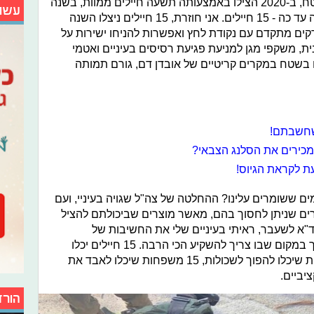
מקרים הערכה סייעה להצלת חיים בשטח, ב-2020 הצילו באמצעותה תשעה חיילים ממוות, בשנה
עשו
שעברה 13 חיילים ניצלו בעזרתה והשנה עד כה - 15 חיילים. אני חוזרת, 15 חיילים ניצלו השנה
קים מתקדם עם נקודת לחץ ואפשרות להניחו ישירות על
, משקפי מגן למניעת פגיעת רסיסים בעיניים ואטמי
ים בשטח במקרים קריטיים של אובדן דם, גורם תמותה
מכירים את הסלנג הצבאי?
ת לקראת הגיוס!
 ששומרים עלינו? ההחלטה של צה"ל שגויה בעיניי, ועם
רים שניתן לחסוך בהם, מאשר מוצרים שביכולתם להציל
"א לשעבר, ראיתי בעיניים שלי את החשיבות של
המוצרים האלה. לא הגיוני שצה"ל יחסוך במקום שבו צריך להשקיע הכי הרבה. 15 חיילים יכלו
להיהרג השנה לולא הערכה, 15 משפחות שיכלו להפוך לשכולות, 15 משפחות שיכלו לאבד את
יביים.
הורד