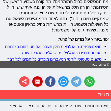
מה המסלולים בחיל התותחנים? מה קורה בשבוע הראשון של
הטירונות? הן רק חלק מהשאלות עליהן ענה איתי שיש, חייל
וותיק בחיל התותחנים. לכבוד הגיוס לחיל התותחנים
שמתקיים היום (יום ב'), נתנו לאחד מהמתגייסים לשאול את
כל השאלות ולשמוע חוויות מהשירות בחיל בראיון וואטסאפ
מעניין. שיהיה גיוס קל ומשמעותי!
עוד בערוץ על מדים של פרוגי:
הצצה פנימה: בואו לראות היכן תעברו את הטירונות בצנחנים
הזדמנות נדירה: המלש"בים שואלים והמפקד עונה
משנים סטטוס: לוחמי המעברים מוכרים כלוחמים לכל דבר
© צילום מסך
תגיות
חיל התותחנים
גיוס
לפני הגיוס
יום הגיוס
ראיון וואטסאפ