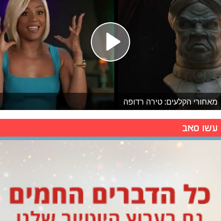
מאחורי הקלעים: טירה רדופה
עשו סאב