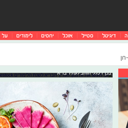
ה
דיגיטל
סטייל
אוכל
יחסים
לימודים
על 
כך תעשו את זה נכון: הכריך הבריא לשנ
חן
זה כבר הפך לשגרה - קופסת אוכל, כריך וממרח לשביעות רצו
פנימה כמה ירקות ופירות, בתקווה שהקופסה תחזור הביתה 
כללים, קופסת האוכל הפשוטה עשויה לשנות את הרגלי התזונה
בכך? כללי הזהב לעתיד בריא