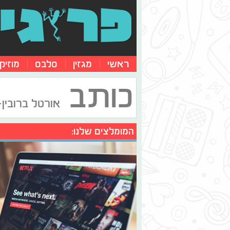
ראשי
מגזין
סלבס
מוזיק
כותב
אורטל ברובין-
המומלצים שלנו: