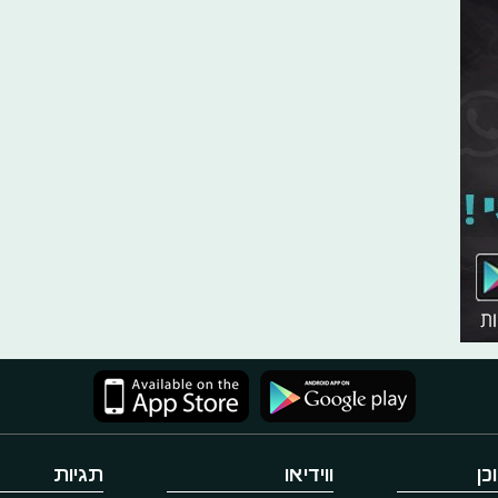
כן
ווידיאו
תגיות