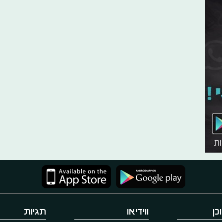
כן
ווידיאו
תגיות