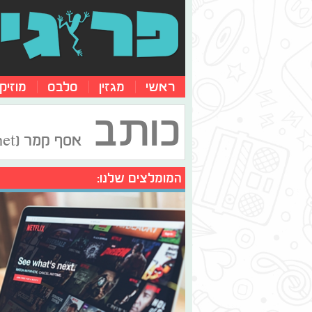
ראשי
מגזין
סלבס
מוזיק
כותב
אסף קמר (ynet)
המומלצים שלנו: