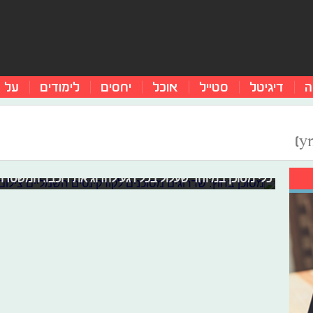
ה
דיגיטל
סטייל
אוכל
יחסים
לימודים
על 
מסוכן בחוץ: שדרוגים מסוכנים לקורקינ
תעשיית שיפורי הקורקינטים החשמליים פורחת באין מפריע ו
שמסוגלים להגיע גם ל-60 קמ"ש, למרות שתוכנ
כלי מסוכן במיוחד שעלול בכל רגע להרוג את רוכבו. המשט