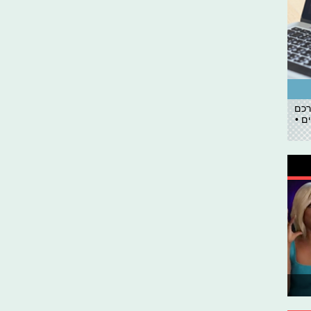
רכם
ם •