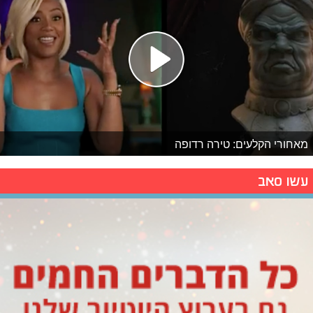
מאחורי הקלעים: טירה רדופה
עשו סאב