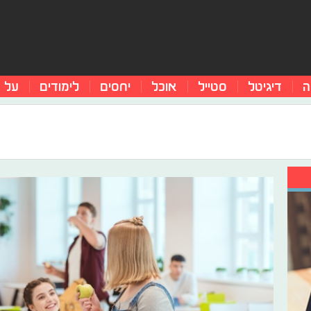
ה
דיגיטל
סטייל
אוכל
יחסים
לימודים
על 