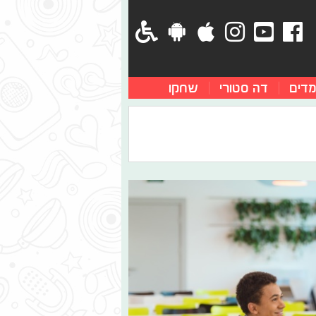
מדים
דה סטורי
שחקו