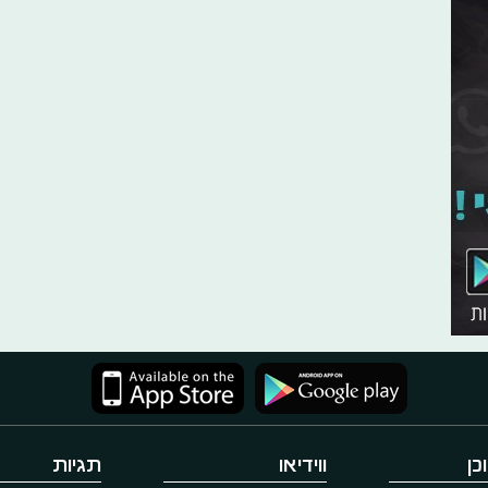
כן
ווידיאו
תגיות