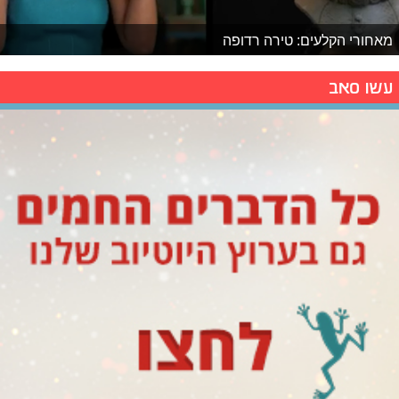
מאחורי הקלעים: טירה רדופה
עשו סאב