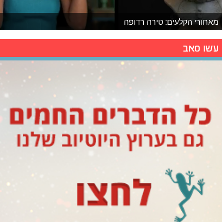
מאחורי הקלעים: טירה רדופה
עשו סאב