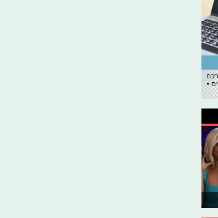
רכם
ם •