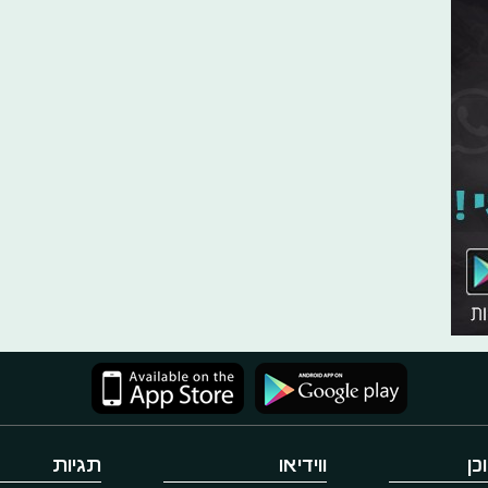
כן
ווידיאו
תגיות