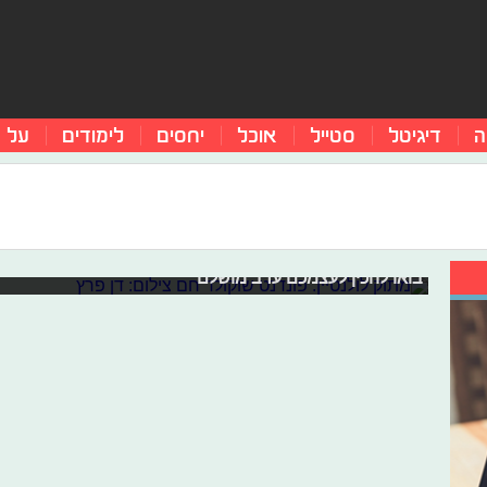
ה
דיגיטל
סטייל
אוכל
יחסים
לימודים
על 
מתוק לולנטיין: פונדנט שוקולד חם
השף תום פרנץ, משתף אתכם במתכון מתקתק ורומנטי לכבוד הו
בואו להכין לעצמכם ערב מושלם