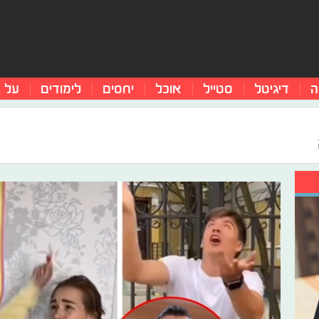
ה
דיגיטל
סטייל
אוכל
יחסים
לימודים
על 