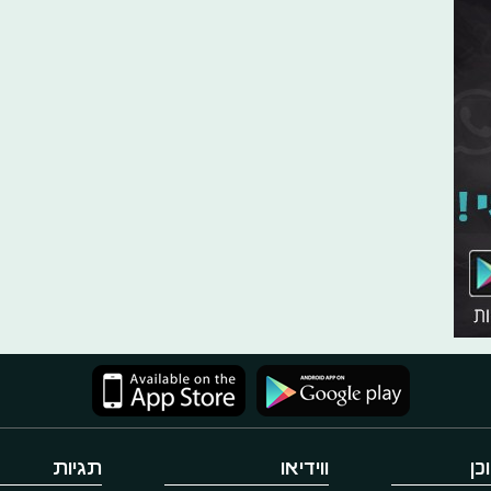
כן
ווידיאו
תגיות