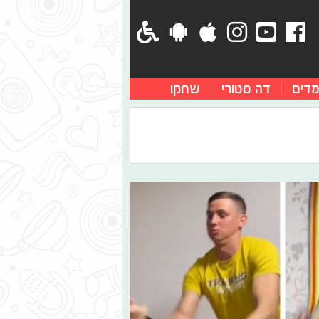
מדים
דה סטורי
שחקו