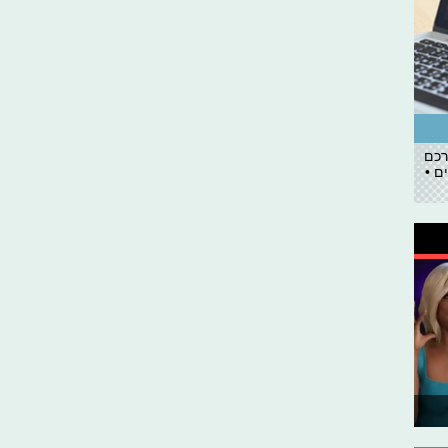
רכם
ם •