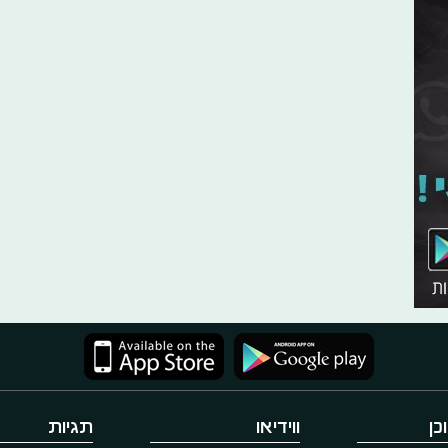
כן
ווידיאו
תגיות