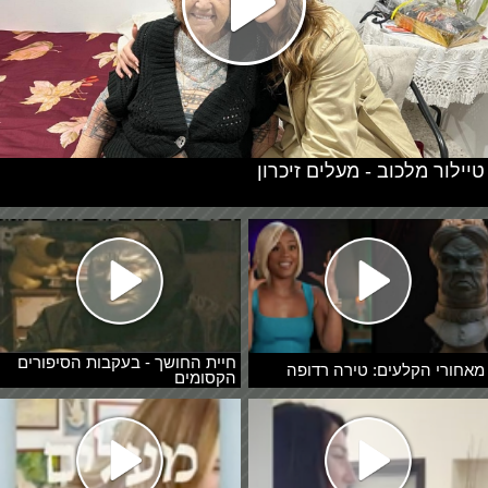
טיילור מלכוב - מעלים זיכרון
חיית החושך - בעקבות הסיפורים
מאחורי הקלעים: טירה רדופה
הקסומים