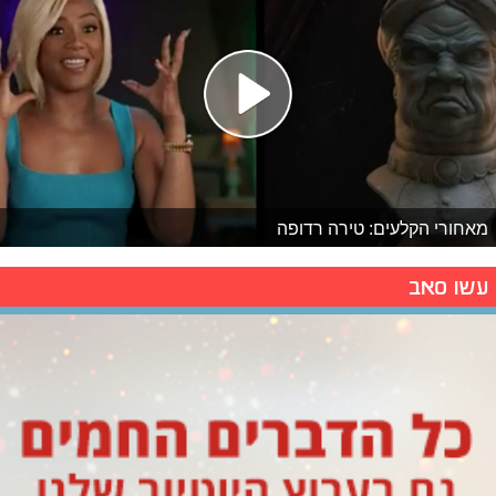
מאחורי הקלעים: טירה רדופה
עשו סאב