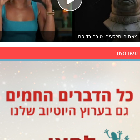
מאחורי הקלעים: טירה רדופה
עשו סאב