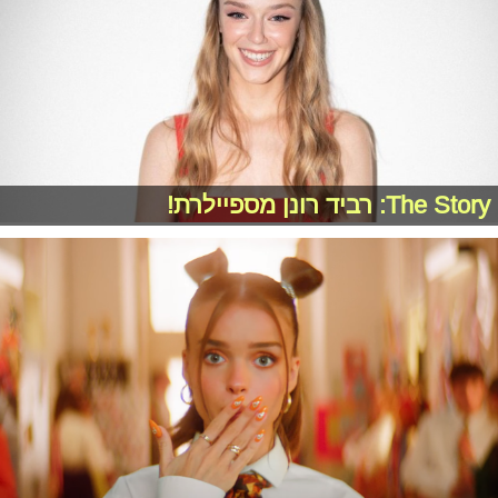
The Story: רביד רונן מספיילרת!