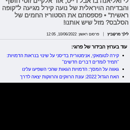
לי ואליאנה בדאבל דייט, אור אלקיים זוטי חושף
והבדיחה הויראלית של נועה קירל מגיעה ל"קופה
ראשית" • פספסתם את הסטוריז החמים של
הסלבס? מזל שיש אותנו!
לילך מרקוביץ
פרסום ראשון: 10/06/2022, 12:05
עוד בערוץ הבידור של פרוגי:
קירה לטומאקי, אנימטורית בדיסני על שינוי בנראות הדמויות:
"תמיד לומדים דברים חדשים"
גאווה על המסך: הדמויות הגאות שהכי השפיעו עלינו
האח הגדול 2022: עונת הרווקים והרווקות יצאה לדרך