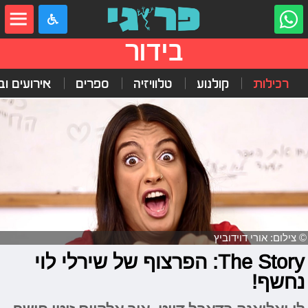
בידור
רכילות
קולנוע
טלוויזיה
ספרים
אירועים ובי
© צילום: אורי דוידוביץ
The Story: הפרצוף של שירלי לוי
נחשף!