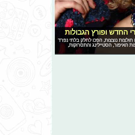
י החדש ופורץ הגבולות
ו חולצות נוצצות, הפכו לחלק בלתי נפרד
 האיפור, הסטיילינג והתסרוקות,