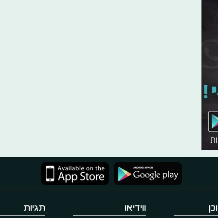
כן
ווידיאו
תגיות