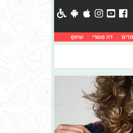
מדים
דה סטורי
שחקו