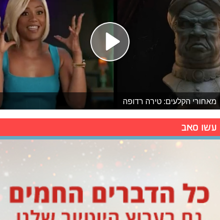
מאחורי הקלעים: טירה רדופה
עשו סאב