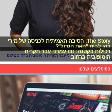
The Story: הסיבה האמיתית לכניסה של מירי
כהן לבית "האח הגדול"?
רכילות בקטנה: נבו עמרני עבר תקרית
הומופובית ברחוב
המומלצים שלנו: