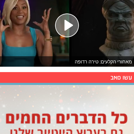
מאחורי הקלעים: טירה רדופה
עשו סאב