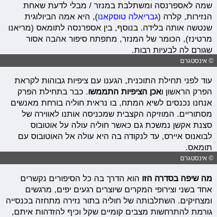
שמה לאספרנסה ומשתלבת במנזר / מבלי לדעת שאחת
הנזירות, קלרה (
גבריאלה טוסקאנו
), היא אמה הביולוגית
שנטשה אותה בלידה. בנוסף, בין אספרנסה לתומאס (מריאנו
מרטינז), הכומר של המנזר, מתפתח סיפור אהבה אסור
שגורם לה לבעיות רבות.
© אינסטגרם
עוד לפני תחילת התוכנית, הגענו עם ציפיות גבוהות לקראת
הפרק הראשון ו
אכן הציפיות התממשו
. כבר בתחילת הפרק
אנחנו נכנסים לשיא המתח, בו נראית חוליה בורחת מאנשים
מסתוריים. המוזיקה הקצבית שמכניסה אותנו לאווירה של
סצנת אקשן נמשכת גם כאשר חוליה עולה על אוטובוס
לבואנוס איירס, עד לנקודה בה היא עולה אל האוטובוס עם
תומאס.
© אינסטגרם
מה שיפה בסדרה הזו
הוא הדרך בה כל הסיפורים נקשרים
אחד בשני וצירופי המקרים שיוצרים רגעים יפים, מרגשים
ומצחיקים. השתלבותה של חוליה בתור נזירה מתחזה בכנסייה
גורמת להתרחשות מצבים קומיים שקל וכיף להזדהות איתם,