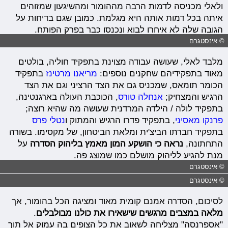
ולאלי מכניסה לדמות הרבה מההומור ומהשיגעון שמזוהים
איתה בכל דמות אותה היא מגלמת. כמובן שגם בדיחות על
הגובה שלה לא איחרו לבוא ונכנסו כבר בפרק הפותח.
© אינסטגרם
מלבד לאלי, שעושה עבודה מצוינת בתפקיד חוליה, בולטים
מאוד בתפקידיהם שחקנים נוספים:
מריאנו מרטינז
בתפקיד
הכומר תומאס, שמכניס גם את הצד הרציני וגם את הצד
הרגיש והמצחיק;
אנחלה טורס
, הכוכבת העולה בארגנטינה,
בתפקיד לולה / הילדה המרדנית שעושה מה שהיא רוצה;
פרנקו מאסיני
, בתפקיד פדרו הרגיש והמתוק ו
נטלי פרס
בתפקיד חברתו הביצ'ית ומלאת הביטחון, של מקסימו. בשורה
התחתונה,
נראה כי הושקע המון מאמץ בליהוק הסדרה
על
מנת להגיע לליהוק מושלם כמו שמוצג פה.
© אינסטגרם
© אינסטגרם
לסיכום, הסדרה אמנם קומית מאוד ומציגה הכל בהומור, אך
מלאה במצבים מרגשים שישאירו את כולנו מבולבלים
.
"אספרנסה" מצליחה לשאוב את כל הצופים בה עמוק אל תוך