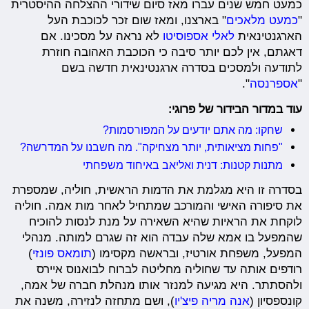
כמעט חמש שנים עברו מאז סיום שידורי ההצלחה ההיסטרית
"
כמעט מלאכים
" בארצנו, ומאז שום זכר לכוכבת העל
הארגנטינאית
לאלי אספוסיטו
לא נראה על מסכינו. אם
דאגתם, אין לכם יותר סיבה כי הכוכבת האהובה חוזרת
לתודעה ולמסכים בסדרה ארגנטינאית חדשה בשם
"
אספרנסה
".
עוד במדור הבידור של פרוגי:
שחקו: מה אתם יודעים על המפורסמות?
"פחות מציאותית, יותר מצחיקה". מה חשבנו על המדרשה?
מתנות קטנות: דנית ואליאב באיחוד משפחתי
בסדרה זו היא מגלמת את הדמות הראשית, חוליה, שמספרת
את סיפורה האישי והמורכב שמתחיל לאחר מות אמה. חוליה
לוקחת את הראיות שהיא השאירה על מנת לנסות להוכיח
שהמפעל בו אמא שלה עבדה הוא זה שגרם למותה. מנהלי
המפעל, משפחת אורטיז, ובראשה מקסימו (
תומאס פונזי
)
רודפים אותה עד שחוליה מחליטה לברוח לבואנוס איירס
ולהסתתר. היא מגיעה למנזר אותו מנהלת חברה של אמה,
קונספסיון (
אנה מריה פיצ'יו
), ושם מתחזה לנזירה, משנה את