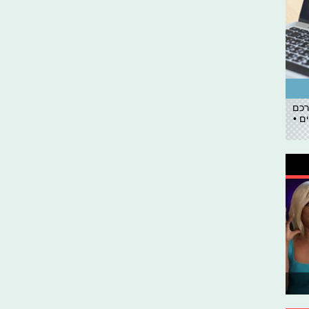
רכם
ם •