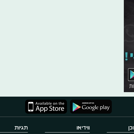
כן
ווידיאו
תגיות