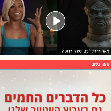
מאחורי הקלעים: טירה רדופה
עשו סאב