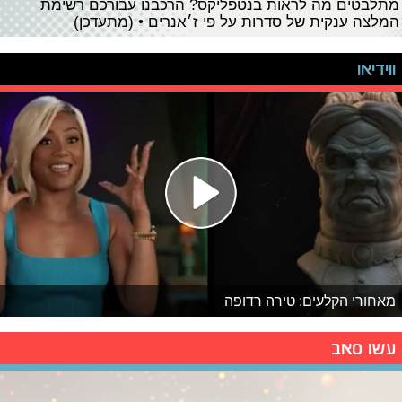
מתלבטים מה לראות בנטפליקס? הרכבנו עבורכם רשימת
המלצה ענקית של סדרות על פי ז׳אנרים • (מתעדכן)
ווידיאו
מאחורי הקלעים: טירה רדופה
עשו סאב