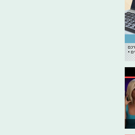
רכם
ם •