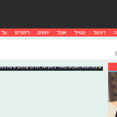
ה
דיגיטל
סטייל
אוכל
יחסים
לימודים
על 
סיכומוזיקלי: גיל ווין בשיתוף פעולה, גוש
השבוע הסתיים לו חופש סוכות ואיתו הגיע סוף השבוע וכמובן
הישראלי. אז במיוחד בשבילכם - לכבוד סוף השבוע, קבלו א
שיצאו ממש השבוע. מאתי ביטון ועד למיזם קולולם שיצא בפר