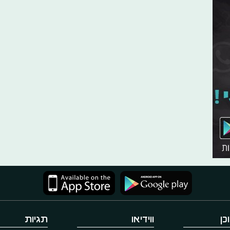
כן
ווידיאו
תגיות