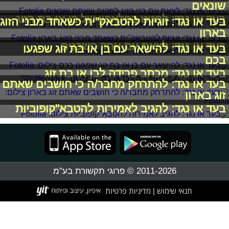
שונאים
בעד או נגד: לחטט בפלאפון של בן או בת הזוג
בעד או נגד: זוגיות להטבאק"ית כשאחד מבני הזוג
בארון
בעד או נגד: לצאת עם אחד השכנים
בעד או נגד: להישאר עם בן או בת זוג שפגעו
בכם
בעד או נגד: מכתב פרידה לבן או בת זוג
בעד או נגד: להתרחק מחבר/ה כי חושבים שאתם
זוג בארון
בעד או נגד: להגיב לאמירות להטבא"קופוביות
2011-2026 © פרוגי תקשורת בע"מ
תנאי שימוש
מדיניות פרטיות
|