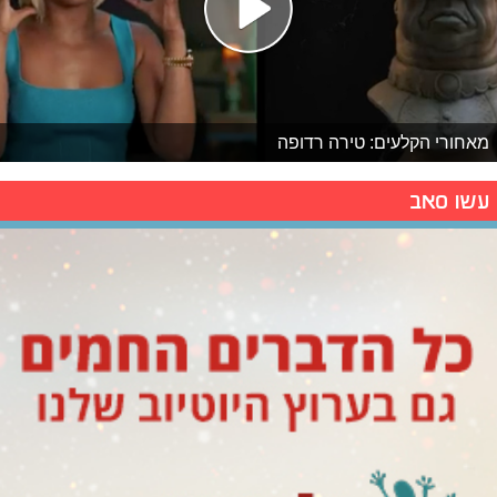
מאחורי הקלעים: טירה רדופה
עשו סאב