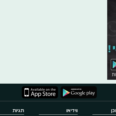
כן
ווידיאו
תגיות