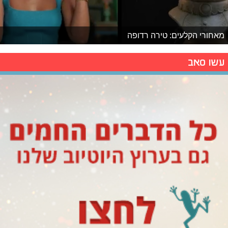
מאחורי הקלעים: טירה רדופה
עשו סאב