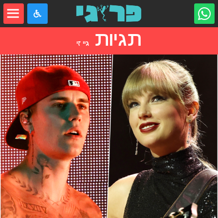
תגיות
גיי זי