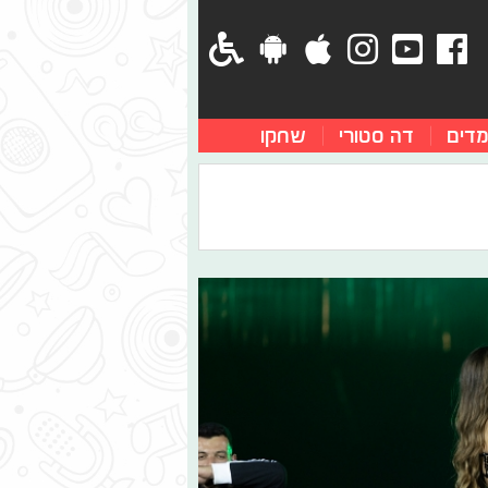
מדים
דה סטורי
שחקו