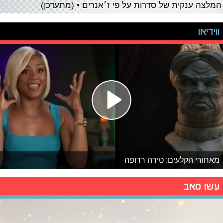
המלצה ענקית של סדרות על פי ז׳אנרים • (מתעדכן)
ווידיאו
מאחורי הקלעים: טירה רדופה
עשו סאב