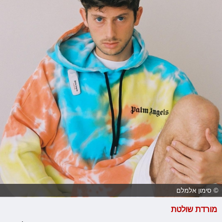
© סימון אלמלם
מורדת שולטת