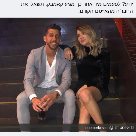
יודע? לפעמים מיד אחר כך מגיע קאמבק, תשאלו את
החבר'ה מהאייטם הקודם.
© אינסטרם @nuelberkovich