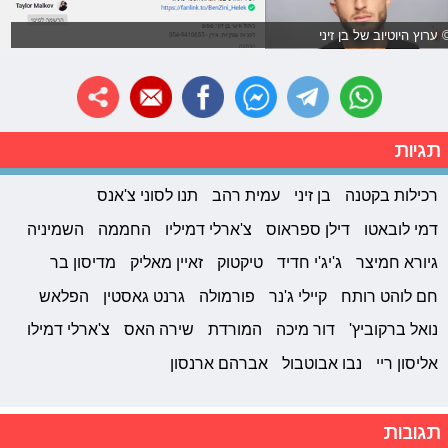
 ערוץ היוטיוב של בן זיני
תגיות
רכילות בקטנה
בן זיני
עמית רהב
תנו לסוני צ'אנס
דמי לובאטו
דילן ספראוס
צ'ארלי דמיליו
החממה
השמיניה
גיורא חמיצר
ג'יג'י חדיד
טיקטוק
זאיין מאליק
מדיסון בר
חם לוהט רותח
קיילי ג'נר
פורמולה
גרנט גאסטין
הפלאש
נואל ברקוביץ'
דור מיכה
המורדת
שירה האס
צ'ארלי דמילו
אליסון ריי
נבו אבוטבול
אברהם ארנסון
תגובות