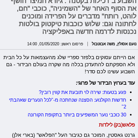
השבוע ב"רכילות בקטנה": גיורא חמיצר חושף
את הסוף האחר של "השמיניה", כוכבי "חם,
לוהט, רותח" מדברים על הפרידה ומוכנים
לחתונה וגם: שלוש כוכבות טיקטוק בולטות
נכנסות לדרמה חדשה באפליקציה
נועם אסולין
,
משה אבוטבול
פרסום ראשון: 01/05/2020, 14:00
אם הייתם עסוקים בלפזר ספריי שלג מהעצמאות על כל הבית
ולא הספקתם להתעדכן בכלה מה שקרה בעולם הבידור - גם
השבוע עשינו לכם סדר!
עוד בערוץ הבידור של פרוגי:
פגע בטעות: שירה לוי תובעת את קווין רובין?
חדשות הקולנוע: הסצנה שנחתכה מ-"לכל הנערים שאהבתי
2"
30 כוכבי נוער המשפיעים ביותר בתקופת הקורונה
פלאש(בק) לילדות
גרנט גאסטין, המוכר גם כגיבור העל "הפלאש" (בארי אלן)