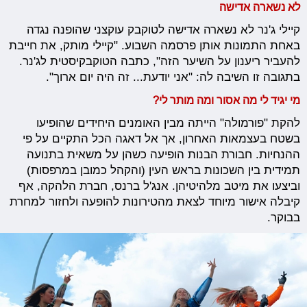
לא נשארה אדישה
קיילי ג'נר לא נשארה אדישה לטוקבק עוקצני שהופנה נגדה
באחת התמונות אותן פרסמה השבוע. "קיילי מותק, את חייבת
להעביר ריענון על השיער הזה", כתבה הטוקבקיסטית לג'נר.
בתגובה זו השיבה לה: "אני יודעת... זה היה יום ארוך".
מי יגיד לי מה אסור ומה מותר לי?
להקת "פורמולה" הייתה מבין האומנים היחידים שהופיעו
בשטח בעצמאות האחרון, אך אל דאגה הכל התקיים על פי
ההנחיות. חבורת הבנות הופיעה כשהן על משאית בתנועה
תמידית בין השכונות בראש העין (והקהל כמובן במרפסות)
וביצעו את מיטב מלהיטיהן. אנג'ל ברנס, חברת הלהקה, אף
קיבלה אישור מיוחד לצאת מהטירונות להופעה ולחזור למחרת
בבוקר.