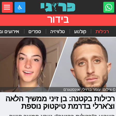
בידור
רכילות
קולנוע
טלוויזיה
ספרים
אירועים ובי
© צילום: עומר ברזילי, אינסטגרם
רכילות בקטנה: בן זיני ממשיך הלאה
וצ'ארלי בדרמת טיקטוק נוספת