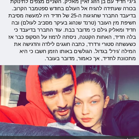
ג'יג'י חדיד עם בן הזוג זאיין מאליק. השניים מצפים לתינוקת
בכורה שעתידה להגיח אל העולם בחודש ספטמבר הקרוב.
בדיעבד התברר שחגיגות ה-25 של חדיד היו למעשה מסיבת
חשיפת מין העובר (טרנד שנהוג בעיקר מסביב לעולם) ובה
חדיד ומאליק גילם כי מדובר בבת. עוד התברר בדיעבד כי
בלה חדיד, האחות הקטנה, ניסתה לרמוז על הסקופ כבר אז
כשעשתה סטורי ורדרד, כתבה חוגגים לילדה והדגישה את
המילה 'גירל' בגדול. הגולשים באותו הזמן חשבו כי היא
מתכוונת לחדיד, אך כאמור, מדובר בעובר.