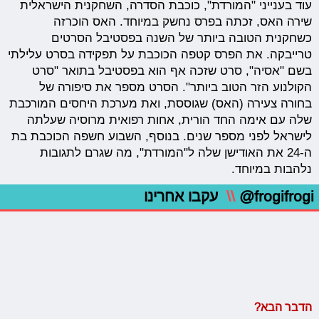
עוד בענייני "המורדת", כוכבת הסדרה, השחקנית הישראלית
שירה האס, זכתה בפרס נחשק במיוחד. האס הוכרזה
כשחקנית הטובה ביותר של השנה בפסטיבל הסרטים
טרייבקה. את הפרס קטפה הכוכבת על תפקידה בסרט עלילתי
בשם "אסיה", סרט שזכה אף הוא בפסטיבל בתואר "סרט
הקולנוע הזר הטוב ביותר". הסרט מספר את סיפורה של
בחורה צעירה (האס) שגוססת, ואת מערכת היחסים המורכבת
שלה עם אימה החד הורית, אחות רפואית מרוסיה שעלתה
לישראל לפני מספר שנים. בנוסף, השבוע חשפה הכוכבת בת
ה-24 את האודישן שלה ל"המורדת", מה שגרם לתגובות
נלהבות במיוחד.
@frogifrogi
\\
עקבו אחרינו
הדבר הבא?