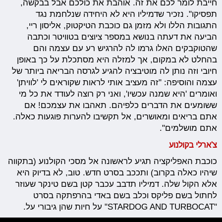
חייבת לומר לכם את זה. אוהבת את כולכם אבל בבקשה,
תפסיקו". נזכיר שדמיליו היא לא היחידה שנלחמת נגד
התגובות הללו ולא מזמן גם כוכבת הטיקטוק, אליסון ריי,
הביעה את דעתה בנושא במספר ציוצים בטוויטר וכתבה
שהטוקבקים האלו גרמו לה להרגיש רע עם עצמה והם
בהחלט לא במקום, אך למזלה היא מסתכלת על כך באופן
חיובי וזה נותן לה מוטיבציה להגיע לגרסה הבריאה ביותר של
עצמה והוסיפה: "זה מעציב אותי לראות שקוראים לי 'לוויתן'
ואומרים 'היא שמנה עכשיו', ואני רק רוצה לעודד את כל מי
ששומעים את הדברים כלפיהם. תאהבו את עצמכם! אם
אתם בריאים ומאושרים, אל תקשיבו להערות פוגעות כאלה.
אתם מושלמים".
צ'ארלי בקולנוע
כוכבת האפליקציה תגיע לראשונה אל מסכי הקולנוע (בתקווה
שיהיו כאלה בקרוב) ותככב בסרט חדש. טוב, לא בדיוק היא
אלא הקול שלה. דמיליו תדבב עכבר קטן בשם טינקר שעוזר
לחתול בשם פליקס וכלב בשם באדי בהרפתקה בסרט
"STARDOG AND TURBOCAT" על חיות שהן גיבורי על.