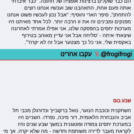
הם כבר שוקלים ברצינות אופציה של חתונה. "כבר איבדתי
אותה פעם אחת, התאהבנו שוב ועכשיו אנחנו רוצים
להתחתן", סיפר הארי והוסיף: "אבל נכון לעכשיו פשוט אנחנו
מפנקים ומבינים זה את זו הרבה יותר. לכל אחד מאיתנו היו
מערכות יחסים בהפסקה שלנו, אני אפילו אמרתי לאחרונה
שיצאתי איתה - 'סליחה אבל אני עדיין מאוהב בטירוף
באקסית שלי, אני כל כך מצטער אבל זה לא יקרה'".
@frogifrogi
\\
עקבו אחרינו
שבע בום
השחקנית וכוכבת הנוער, נואל ברקוביץ' וכדורגלן מכבי תל
אביב והנבחרת הלאומית, דור מיכה, נפרדו. השניים היו
במערכת יחסים צמודה ופוטוגנית במשך שבע שנים והיו
לקראת מעבר לדירה משותפת וחדשה - מה שלא יקרה. אך מי