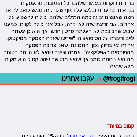
בחורות רוקדות בעמוד שלהם וכל התגובות מתעסקות
בנראות, בהערות ובלעג על הגוף שלהן. זה ממש כואב לי. אני
רוצה שאנשים יביניו כמה המילים שלהם יכולות להשפיע על
אחרים. אני יודעת שזה לא יקרה, אבל אני יכולה לקוות. כמעט
שבוע שהכוכבת לא העלתה סרטון חדש, אך היא כן עשתה
לייב ודיברה על הסיטואציה: "פירשו שאקח הפסקה מטיקטוק,
אך זה לא בדיוק נכון. התכוונתי שאני צריכה הפסקה
מהפוסטים באפליקציה", אמרה וציינה שהיא לא הייתה בטוחה
מה היא ניסתה לומר אך שהיא מרגישה שהטיקטוק הוא מקום
מלא שנאה.
@frogifrogi
\\
עקבו אחרינו
קסום במיוחד
המנטליסט הצעיר,
נבו אבוטבול
, בן ה-15, הופיע ביום