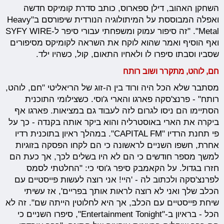
השחקן האהוב, דילן ספארוס, כותב סדרת קומיקס חדשה
ואפלה המבוססת על המיתולוגיה הנורדית שיפורסם ב"Heavy
Metal". "זה סיפור עמוק ומשפחתי עבורי סיפר ל-SYFY WIRE
ואף הוסיף ואמר שהוא לוקח את השראה לקומיקס מסיפורים
שסביו וסבתו סיפרו לו ולאחיו התאום, קול, כשהיו ילד.
חם, לוהט, מתקרר ושוב רותח
מסתבר שלא הכל היה ורוד בין ה-זוג של הריאליטי "חם, לוהט,
רותח" - פרנצ'סקה פארגו והארי ג'וסי. כשצילומי התוכנית
הסתיימו הם ניסו לגרום לזה לעבוד גם במציאות. פארגו אף
ביקרה את הארי באוסטרליה והוא ביקר אותה בקנדה - כך על
פי תחנת הרדיו "CAPITAL FM". במהלך ראיון בתוכנית רדיו
אחרת, חשפו השניים לראשונה כי הם לקחו הפסקה בזוגיות
למשך מספר חודשים כי הם לא היו בשלים לכך, אך כעת הם
חזרו בגדול. על הקאמבק סיפר ג'וסי כי: "החלטתי לסמס
לפרנצ'סקה ולכתוב לה - 'היי! אני רוצה לעשות פייסטיים עם
הכלב שלך ואני לא רוצה לראות אותך בפריים', אז עשיתי
שיחת פייסטיים עם הכלב, אך היא לחלוטין הייתה שם". זה לא
הכל - בראיון ב-"Entertainment Tonight", סיפרו השניים כי