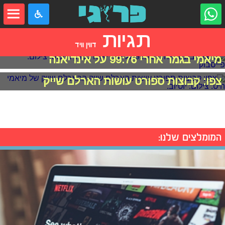
תגיות
דווין וויד
מיאמי בגמר אחרי 99:76 על אינדיאנה
צפו: קבוצות ספורט עושות הארלם שייק
המומלצים שלנו: