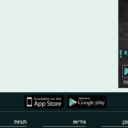
כן
ווידיאו
תגיות