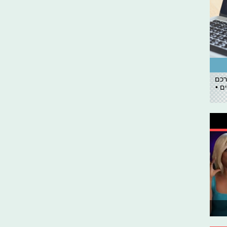
רכם
ם •