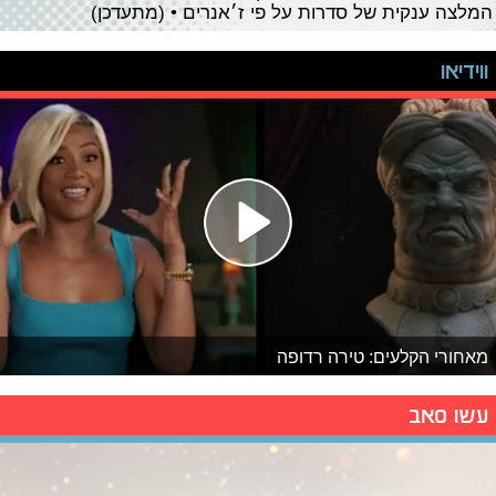
המלצה ענקית של סדרות על פי ז׳אנרים • (מתעדכן)
ווידיאו
מאחורי הקלעים: טירה רדופה
עשו סאב