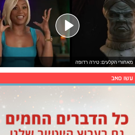
מאחורי הקלעים: טירה רדופה
עשו סאב