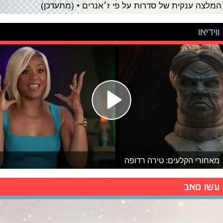
המלצה ענקית של סדרות על פי ז׳אנרים • (מתעדכן)
ווידיאו
מאחורי הקלעים: טירה רדופה
עשו סאב