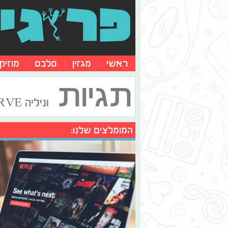
ראשי
מגזין
סלבס
מוזיק
תגיות
וניליה SOFT SERVE
המומלצים שלנו: