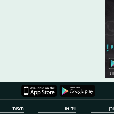
כן
ווידיאו
תגיות