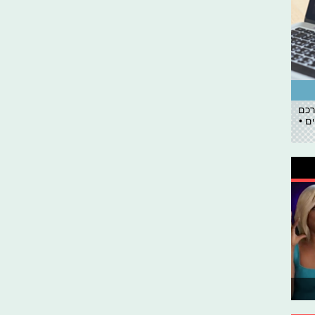
רכם
ם •