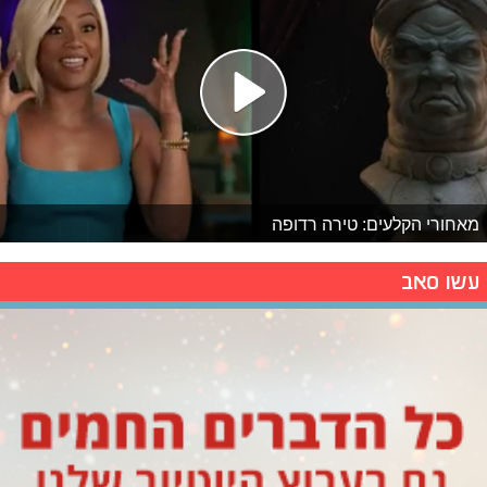
מאחורי הקלעים: טירה רדופה
עשו סאב