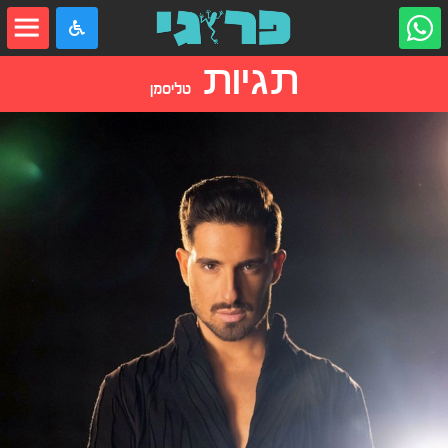
תגיות
טליסמן