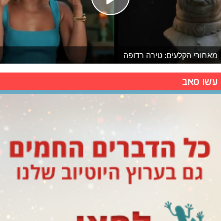
מאחורי הקלעים: טירה רדופה
עשו סאב