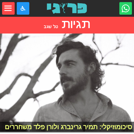
תגיות
טל שגב
סיכומוזיקלי: תמיר גרינברג ולורן פלד משחררים