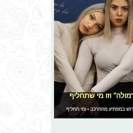
מולה" וזו מי שתחליף
רוש במפתיע מההרכב • ומי תחליף