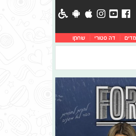
מדים
דה סטורי
שחקו