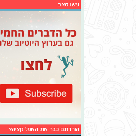
עשו סאב
הורדתם כבר את האפליקציה?