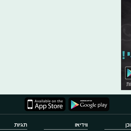
כן
ווידיאו
תגיות