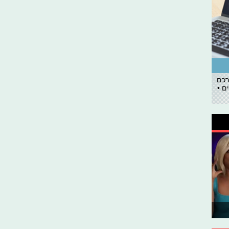
רכם
ם •