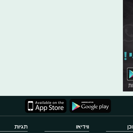
כן
ווידיאו
תגיות