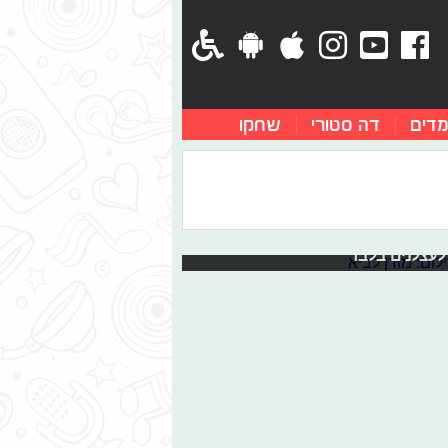
מדים
דה סטורי
שחקו
לו לעשות בישיבה
יסא? כן! קבלו חמישה תרגילי כושר
 לעצלנים בלבד