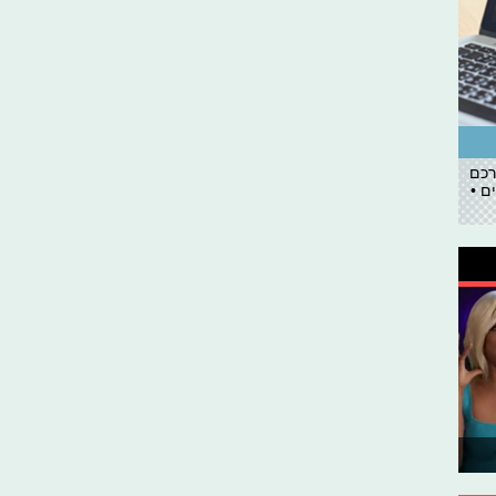
רכם
ם •