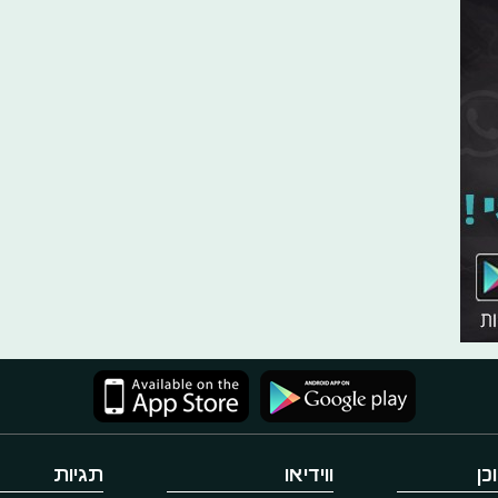
כן
ווידיאו
תגיות